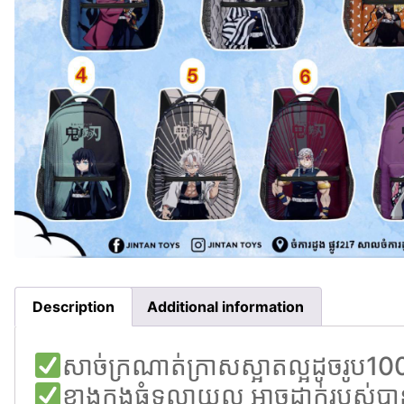
Description
Additional information
សាច់ក្រណាត់ក្រាសស្អាតល្អដូចរូប1
ខាងក្នុងធំទូលាយល្អ អាចដាក់របស់បា