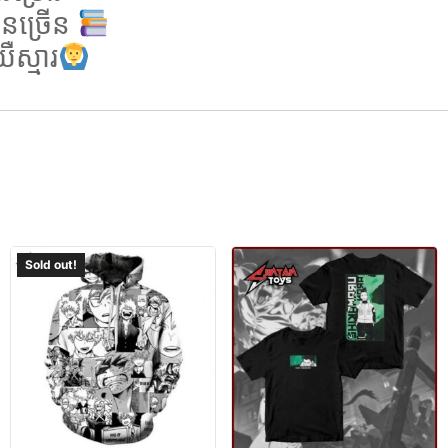
នច្រើន
ស្មារ