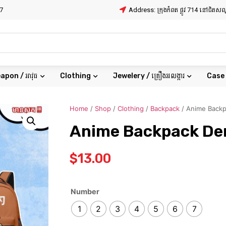
7
Address: ក្រុងកំពត ផ្លូវ 714 នៅជិត
apon / អាវុធ
Clothing
Jewelery / គ្រឿងអលង្ការ
Case
Home
/
Shop
/
Clothing
/
Backpack
/ Anime Backp
Anime Backpack De
$
13.00
Number
1
2
3
4
5
6
7