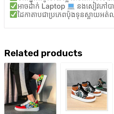
អាចដាក់ Laptop
នងសៀវភៅបា
ដៃកាតាបជាប្រភេពប៉ុងទុនស្ពាយអត់ឈឺ
Related products