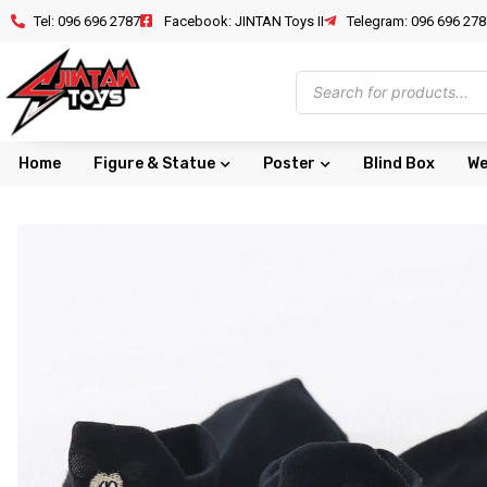
Tel: 096 696 2787
Facebook: JINTAN Toys II
Telegram: 096 696 278
Home
Figure & Statue
Poster
Blind Box
We