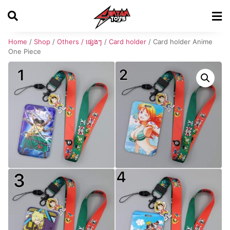
Home
/
Shop
/
Others / ផ្សេងៗ
/
Card holder
/ Card holder Anime
One Piece