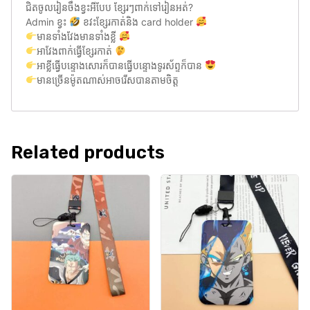
ជិតចូលរៀនចឹងខ្វះអីបែប ខ្សែរៗពាក់ទៅរៀនអត់?
Admin ខ្វះ
ខវះខ្សែរកាត់និង card holder
មានទាំងវែងមានទាំងខ្លី
អាវែងពាក់ធ្វើខ្សែរកាត់
អាខ្លីធ្វើបន្ទោងសោរក៏បានធ្វើបន្ទោងទូរស័ព្ទក៏បាន
មានច្រើនម៉ូតណាស់អាចរើសបានតាមចិត្ត
Related products