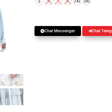
S
M
L
XL
2XL
3XL
Chat Messenger
Chat Tele