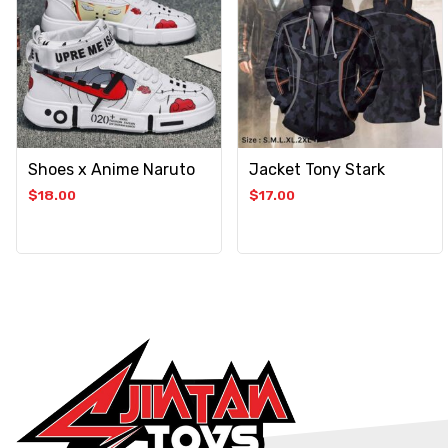
Shoes x Anime Naruto
Jacket Tony Stark
$
18.00
$
17.00