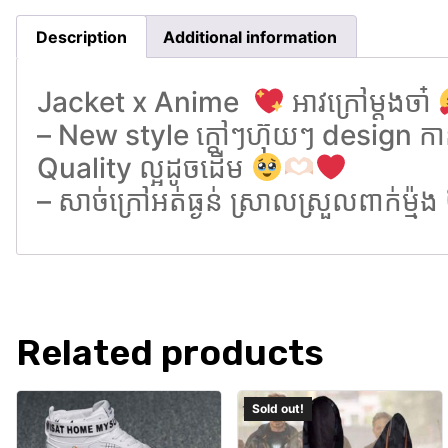
Description
Additional information
Jacket x Anime
អាវក្រៅម្តងចា៎
– New style ក្តៅៗហ៊ុយៗ design កា
Quality ល្អដូចដេីម
– សាច់ក្រៅអត់ធ្ងន់ ស្រាលស្រួលពាក់ម្ម៉ង
Related products