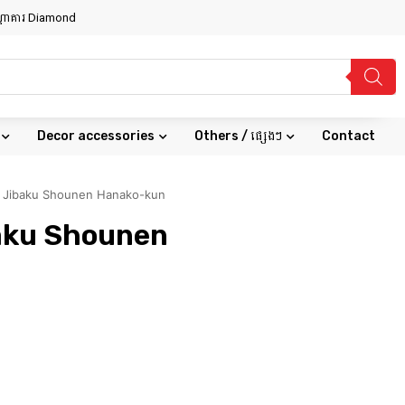
សណ្ឋាគារ Diamond
Decor accessories
Others / ផ្សេងៗ
Contact
e Jibaku Shounen Hanako-kun
aku Shounen