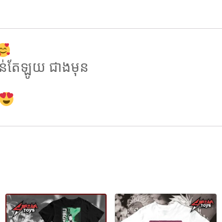
ន់តែឡូយ ជាងមុន