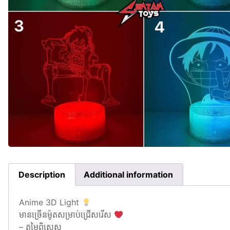
Description
Additional information
Anime 3D Light
មានច្រើនម៉ូតសម្រាប់ជ្រើសរើស
– តម្លៃពិសេស