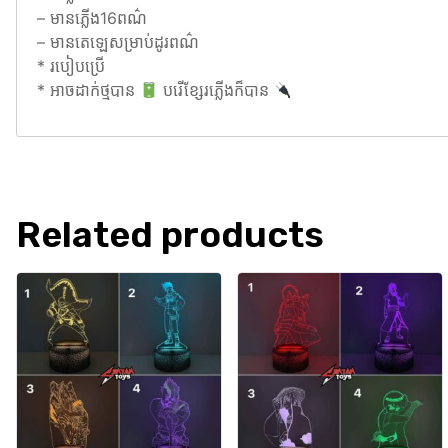
– មានភ្លើង16ពណ៌
– មានតេឡេសម្រាប់ដូរពណ៌
* របៀបប្រើ
* អាចដាក់ថ្មបាន
បរើខ្សែរភ្លើងក៏បាន
Related products