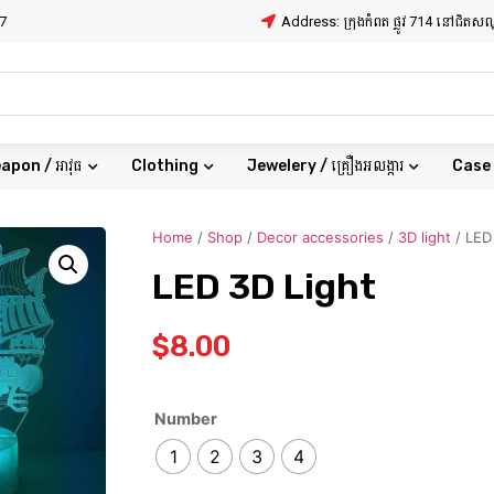
7
Address: ក្រុងកំពត ផ្លូវ 714 នៅជិត
apon / អាវុធ
Clothing
Jewelery / គ្រឿងអលង្ការ
Case
Home
/
Shop
/
Decor accessories
/
3D light
/ LED
LED 3D Light
$
8.00
Number
1
2
3
4