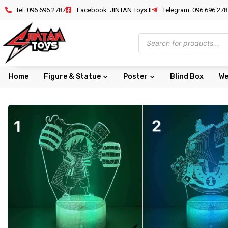
Tel: 096 696 2787
Facebook: JINTAN Toys II
Telegram: 096 696 278
Home
Figure & Statue
Poster
Blind Box
We