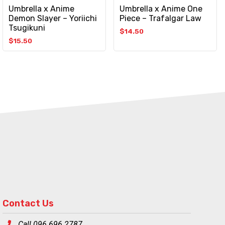
Umbrella x Anime
Umbrella x Anime One
Demon Slayer – Yoriichi
Piece – Trafalgar Law
Tsugikuni
$
14.50
$
15.50
Contact Us
Call 096 696 2787