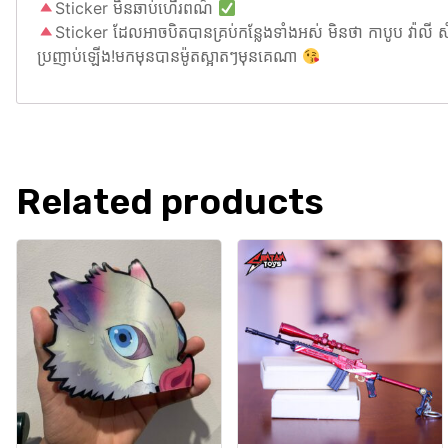
Sticker មិនឆាប់ហើរពណ៌
Sticker ដែលអាចបិតបានគ្រប់កន្លែងទាំងអស់ មិនថា កាបូប វ៉ាល
ប្រញាប់ឡើង!មកមុនបានម៉ូតស្អាតៗមុនគេណា
Related products