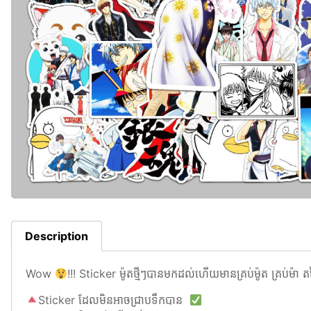
Description
Wow
!!! Sticker ម៉ូតថ្មីៗបានមកដល់ហើយមានគ្រប់ម៉ូត គ្រប់ម៉ា តម្ល
Sticker ដែលមិនអាចជ្រាបទឹកបាន