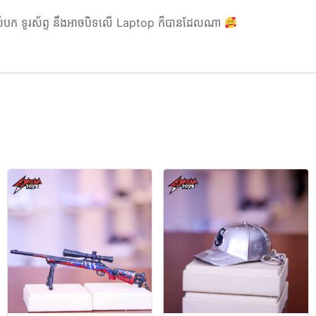
ី សំបក ទូរស័ព្ទ នឹងអាចបិទលើ Laptop ក៏បានដែលណា