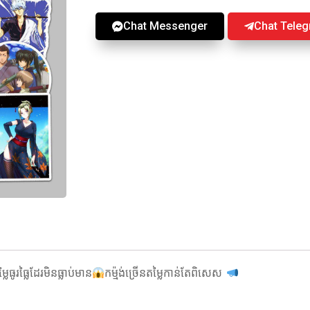
Chat Messenger
Chat Tele
ៃធូរធ្លៃដែរមិនធ្លាប់មាន
កម្ម៉ង់ច្រើនតម្លៃកាន់តែពិសេស