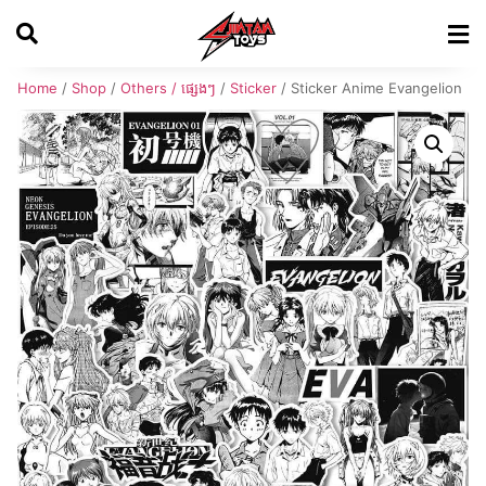
Home
/
Shop
/
Others / ផ្សេងៗ
/
Sticker
/ Sticker Anime Evangelion