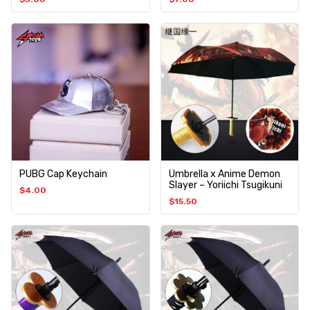
PUBG Cap Keychain
Umbrella x Anime Demon
Slayer – Yoriichi Tsugikuni
$
4.00
$
15.50