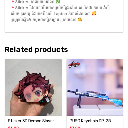
Sticker មិនឆាប់ហើរពណ៌
Sticker ដែលអាចបិតបានគ្រប់កន្លែងទាំងអស់ មិនថា កាបូប វ៉ាលី
សំបក ទូរស័ព្ទ នឹងអាចបិទលើ Laptop ក៏បានដែលណា
ប្រញាប់ឡើង!មកមុនបានម៉ូតស្អាតៗមុនគេណា
Related products
Sticker 3D Demon Slayer
PUBG Keychain DP-28
$
3.00
$
7.00