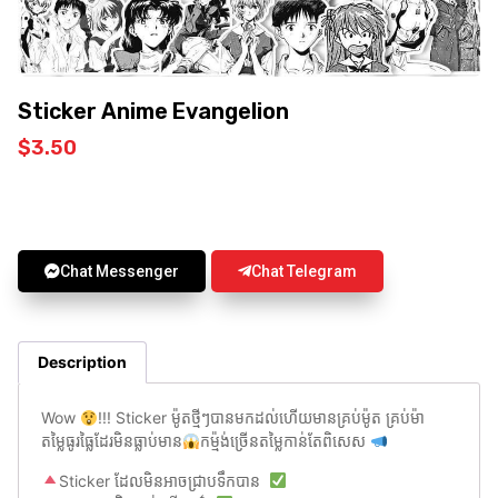
Sticker Anime Evangelion
$
3.50
Chat Messenger
Chat Telegram
Description
Wow
!!! Sticker ម៉ូតថ្មីៗបានមកដល់ហើយមានគ្រប់ម៉ូត គ្រប់ម៉ា
តម្លៃធូរធ្លៃដែរមិនធ្លាប់មាន
កម្ម៉ង់ច្រើនតម្លៃកាន់តែពិសេស
Sticker ដែលមិនអាចជ្រាបទឹកបាន