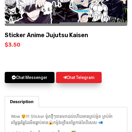
Sticker Anime Jujutsu Kaisen
$
3.50
Chat Messenger
Chat Telegram
Description
Wow
!!! Sticker ម៉ូតថ្មីៗបានមកដល់ហើយមានគ្រប់ម៉ូត គ្រប់ម៉ា
តម្លៃធូរធ្លៃដែរមិនធ្លាប់មាន
កម្ម៉ង់ច្រើនតម្លៃកាន់តែពិសេស