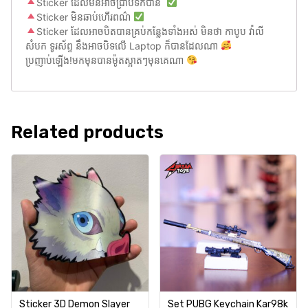
Sticker ដែលមិនអាចជ្រាបទឹកបាន
Sticker មិនឆាប់ហើរពណ៌
Sticker ដែលអាចបិតបានគ្រប់កន្លែងទាំងអស់ មិនថា កាបូប វ៉ាលី
សំបក ទូរស័ព្ទ នឹងអាចបិទលើ Laptop ក៏បានដែលណា
ប្រញាប់ឡើង!មកមុនបានម៉ូតស្អាតៗមុនគេណា
Related products
Sticker 3D Demon Slayer
Set PUBG Keychain Kar98k